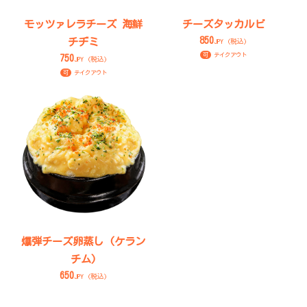
モッツァレラチーズ 海鮮
チーズタッカルビ
850
チヂミ
JPY (税込)
可
テイクアウト
750
JPY (税込)
可
テイクアウト
爆弾チーズ卵蒸し (ケラン
チム)
650
JPY (税込)