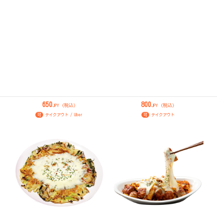
海鮮チヂミ
サムギョプサル
650
800
JPY (税込)
JPY (税込)
可
テイクアウト / Uber
可
テイクアウト